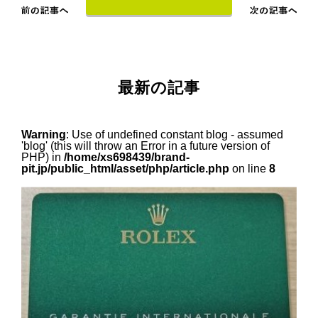
最新の記事
Warning
: Use of undefined constant blog - assumed
'blog' (this will throw an Error in a future version of
PHP) in
/home/xs698439/brand-
pit.jp/public_html/asset/php/article.php
on line
8