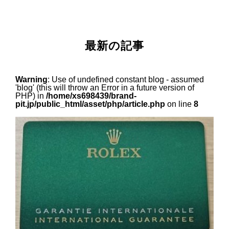
最新の記事
Warning
: Use of undefined constant blog - assumed
'blog' (this will throw an Error in a future version of
PHP) in
/home/xs698439/brand-
pit.jp/public_html/asset/php/article.php
on line
8