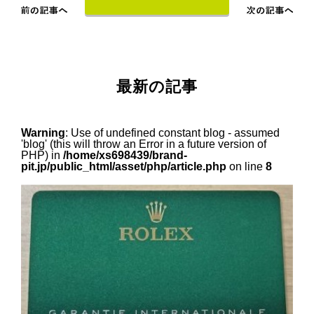
最新の記事
Warning
: Use of undefined constant blog - assumed
'blog' (this will throw an Error in a future version of
PHP) in
/home/xs698439/brand-
pit.jp/public_html/asset/php/article.php
on line
8