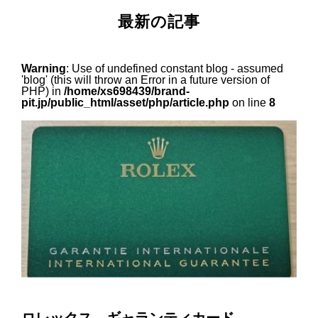
最新の記事
Warning
: Use of undefined constant blog - assumed
'blog' (this will throw an Error in a future version of
PHP) in
/home/xs698439/brand-
pit.jp/public_html/asset/php/article.php
on line
8