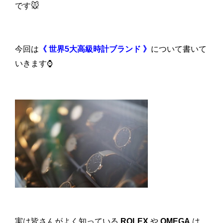
です🐭
今回は
《 世界5大高級時計ブランド 》
について書いて
いきます⌚
実は皆さんがよく知っている
ROLEX
や
OMEGA
は