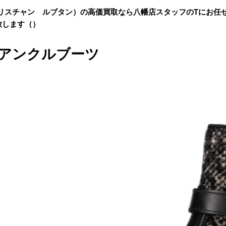
outin（クリスチャン ルブタン）の高価買取なら八幡店スタッフのTにお
致します（）
lat アンクルブーツ