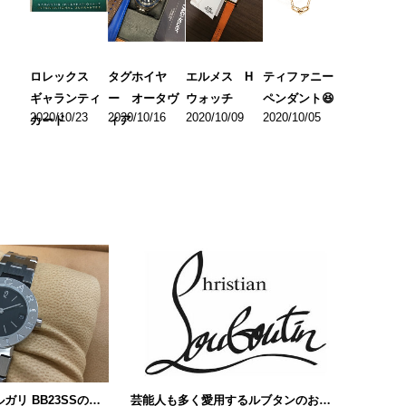
ロレックス
タグホイヤ
エルメス H
ティファニー
ギャランティ
ー オータヴ
ウォッチ
ペンダント😆
2020/10/23
2020/10/16
2020/10/09
2020/10/05
カード
ィア
色々なブルガリブルガリ BB23SSの種類について…
芸能人も多く愛用するルブタンのお財布!!