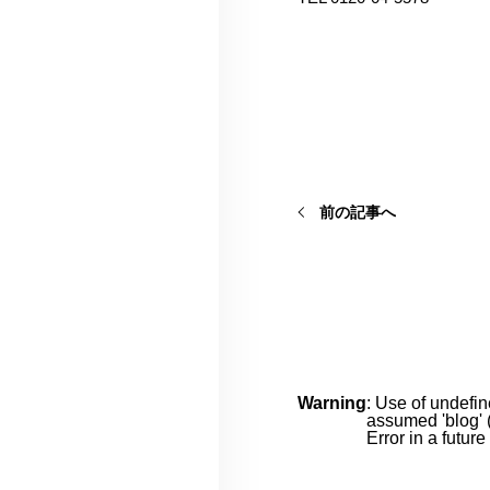
前の記事へ
Warning
: Use of undefin
assumed 'blog' (
Error in a futur