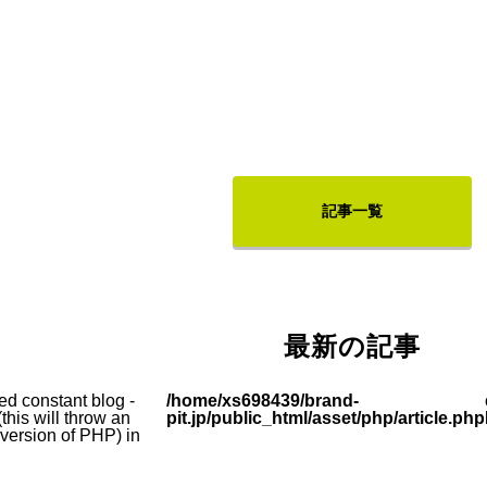
記事一覧
最新の記事
ed constant blog -
/home/xs698439/brand-
this will throw an
pit.jp/public_html/asset/php/article.php
e version of PHP) in