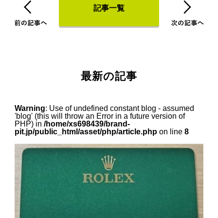
記事一覧
最新の記事
Warning
: Use of undefined constant blog - assumed
'blog' (this will throw an Error in a future version of
PHP) in
/home/xs698439/brand-
pit.jp/public_html/asset/php/article.php
on line
8