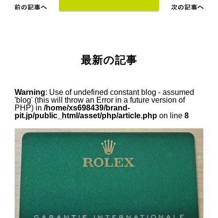
最新の記事
Warning
: Use of undefined constant blog - assumed
'blog' (this will throw an Error in a future version of
PHP) in
/home/xs698439/brand-
pit.jp/public_html/asset/php/article.php
on line
8