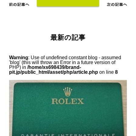
最新の記事
Warning
: Use of undefined constant blog - assumed
'blog' (this will throw an Error in a future version of
PHP) in
/home/xs698439/brand-
pit.jp/public_html/asset/php/article.php
on line
8