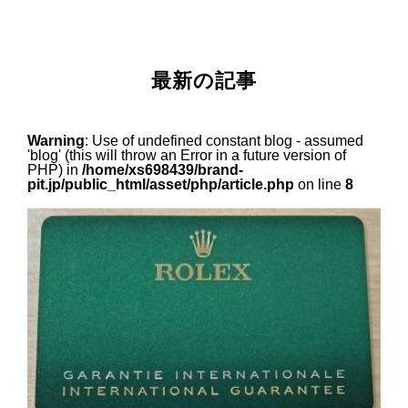
最新の記事
Warning
: Use of undefined constant blog - assumed
'blog' (this will throw an Error in a future version of
PHP) in
/home/xs698439/brand-
pit.jp/public_html/asset/php/article.php
on line
8