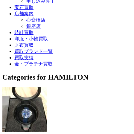
申し込み完了
宝石買取
店舗案内
心斎橋店
銀座店
時計買取
洋服・小物買取
財布買取
買取ブランド一覧
買取実績
金・プラチナ買取
Categories for HAMILTON