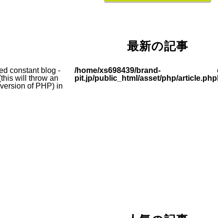
最新の記事
ed constant blog -
/home/xs698439/brand-
this will throw an
pit.jp/public_html/asset/php/article.php
e version of PHP) in