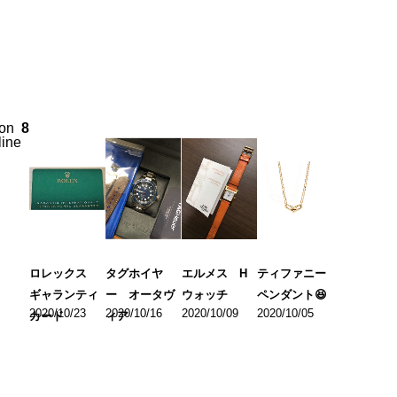
on
8
line
ロレックス
タグホイヤ
エルメス H
ティファニー
ギャランティ
ー オータヴ
ウォッチ
ペンダント😆
2020/10/23
2020/10/16
2020/10/09
2020/10/05
カード
ィア