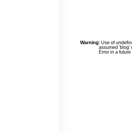
Warning
: Use of undefin
assumed 'blog' (
Error in a futur