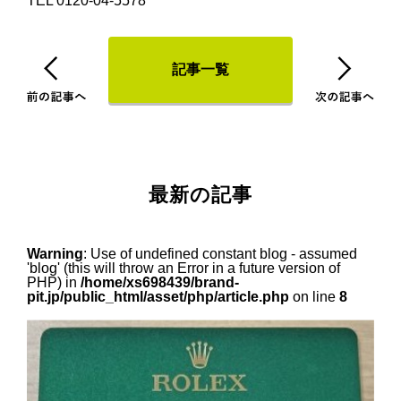
TEL 0120-04-5578
記事一覧
最新の記事
Warning
: Use of undefined constant blog - assumed
'blog' (this will throw an Error in a future version of
PHP) in
/home/xs698439/brand-
pit.jp/public_html/asset/php/article.php
on line
8