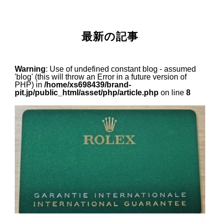
最新の記事
Warning
: Use of undefined constant blog - assumed
'blog' (this will throw an Error in a future version of
PHP) in
/home/xs698439/brand-
pit.jp/public_html/asset/php/article.php
on line
8