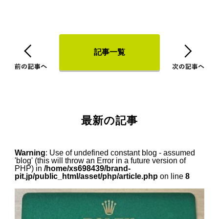
記事一覧
最新の記事
Warning
: Use of undefined constant blog - assumed
'blog' (this will throw an Error in a future version of
PHP) in
/home/xs698439/brand-
pit.jp/public_html/asset/php/article.php
on line
8