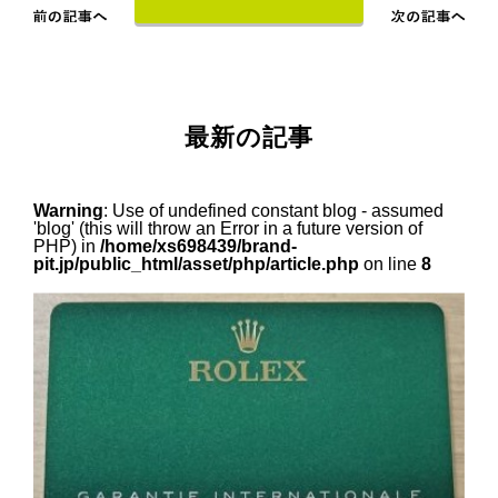
最新の記事
Warning
: Use of undefined constant blog - assumed
'blog' (this will throw an Error in a future version of
PHP) in
/home/xs698439/brand-
pit.jp/public_html/asset/php/article.php
on line
8