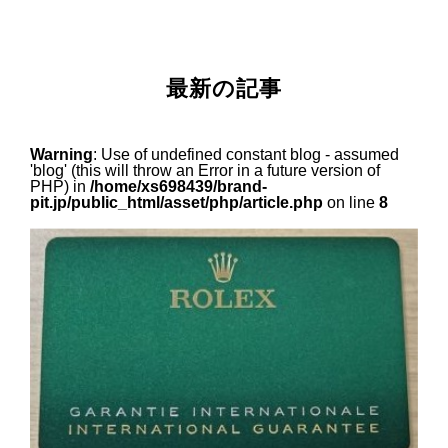
最新の記事
Warning
: Use of undefined constant blog - assumed
'blog' (this will throw an Error in a future version of
PHP) in
/home/xs698439/brand-
pit.jp/public_html/asset/php/article.php
on line
8