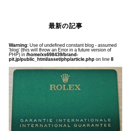
最新の記事
Warning
: Use of undefined constant blog - assumed
'blog' (this will throw an Error in a future version of
PHP) in
/home/xs698439/brand-
pit.jp/public_html/asset/php/article.php
on line
8