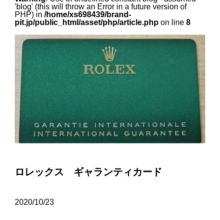
'blog' (this will throw an Error in a future version of
PHP) in
/home/xs698439/brand-
pit.jp/public_html/asset/php/article.php
on line
8
ロレックス ギャランティカード
2020/10/23