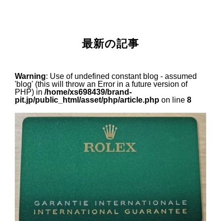
最新の記事
Warning
: Use of undefined constant blog - assumed
'blog' (this will throw an Error in a future version of
PHP) in
/home/xs698439/brand-
pit.jp/public_html/asset/php/article.php
on line
8