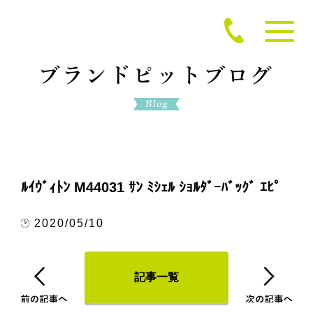
ﾙｲｳﾞｨﾄﾝ M44031 ｻﾝ ﾐｼｪﾙ ｼｮﾙﾀﾞｰﾊﾞｯｸﾞ ｴﾋﾟ
2020/05/10
記事一覧