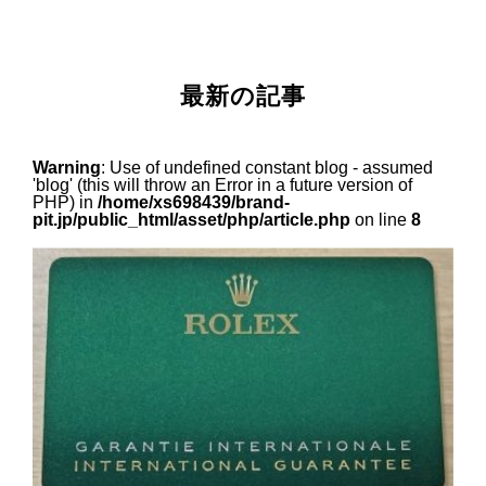
最新の記事
Warning
: Use of undefined constant blog - assumed
'blog' (this will throw an Error in a future version of
PHP) in
/home/xs698439/brand-
pit.jp/public_html/asset/php/article.php
on line
8