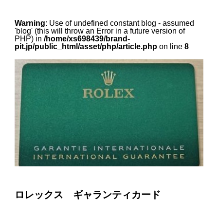
Warning
: Use of undefined constant blog - assumed
'blog' (this will throw an Error in a future version of
PHP) in
/home/xs698439/brand-
pit.jp/public_html/asset/php/article.php
on line
8
ロレックス ギャランティカード