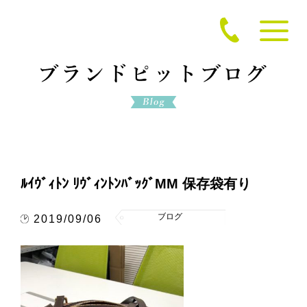
ﾙｲｳﾞｨﾄﾝ ﾘｳﾞｨﾝﾄﾝﾊﾞｯｸﾞMM 保存袋有り
ブログ
2019/09/06