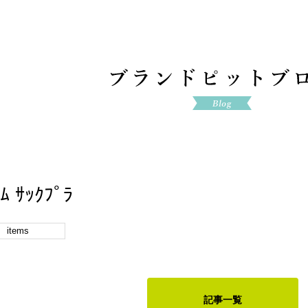
ﾑ ｻｯｸﾌﾟﾗ
items
記事一覧