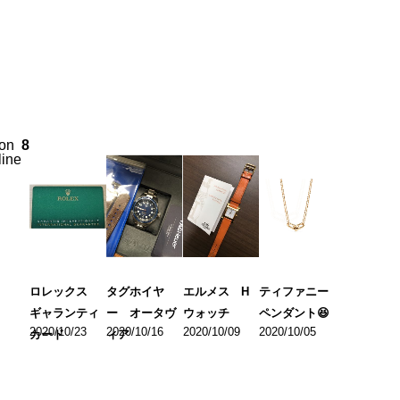
on
8
line
ロレックス
タグホイヤ
エルメス H
ティファニー
ギャランティ
ー オータヴ
ウォッチ
ペンダント😆
2020/10/23
2020/10/16
2020/10/09
2020/10/05
カード
ィア