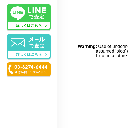
Warning
: Use of undefin
assumed 'blog' (
Error in a futur