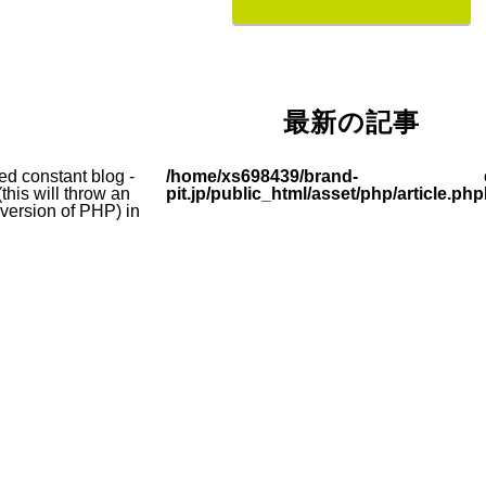
最新の記事
ed constant blog -
/home/xs698439/brand-
this will throw an
pit.jp/public_html/asset/php/article.php
e version of PHP) in