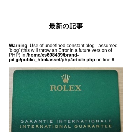
最新の記事
Warning
: Use of undefined constant blog - assumed
'blog' (this will throw an Error in a future version of
PHP) in
/home/xs698439/brand-
pit.jp/public_html/asset/php/article.php
on line
8