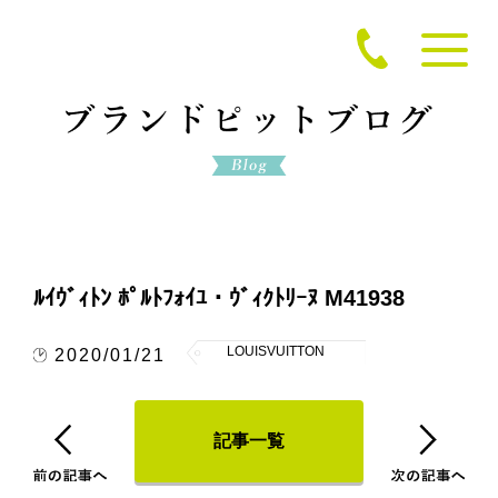
ﾙｲｳﾞｨﾄﾝ ﾎﾟﾙﾄﾌｫｲﾕ・ｳﾞｨｸﾄﾘｰﾇ M41938
LOUISVUITTON
2020/01/21
記事一覧