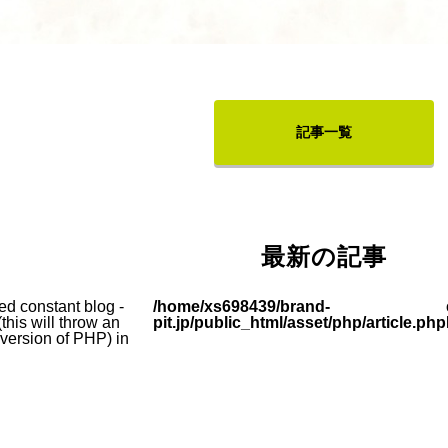
記事一覧
最新の記事
ed constant blog -
/home/xs698439/brand-
this will throw an
pit.jp/public_html/asset/php/article.php
e version of PHP) in