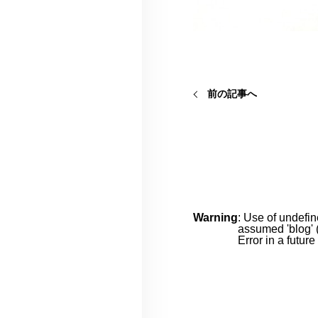
前の記事へ
Warning
: Use of undefin
assumed 'blog' (
Error in a futur