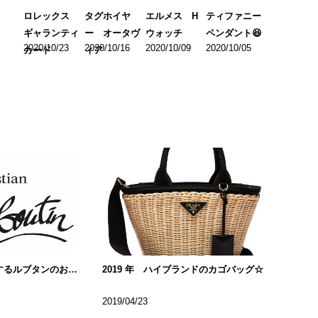
ロレックス
タグホイヤ
エルメス H
ティファニー
ギャランティ
ー オータヴ
ウォッチ
ペンダント😆
2020/10/23
2020/10/16
2020/10/09
2020/10/05
カード
ィア
芸能人も多く愛用するルブタンのお財布!!
2019 年 ハイブランドのカゴバッグ☆
2019/04/23