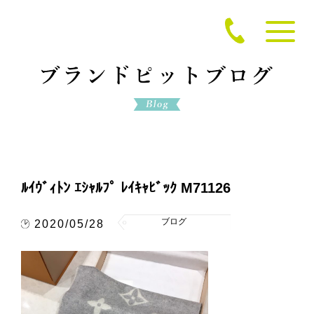
ﾙｲｳﾞｨﾄﾝ ｴｼｬﾙﾌﾟ ﾚｲｷｬﾋﾞｯｸ M71126
ブログ
2020/05/28