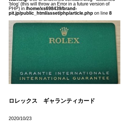
'blog' (this will throw an Error in a future version of
PHP) in
/home/xs698439/brand-
pit.jp/public_html/asset/php/article.php
on line
8
ロレックス ギャランティカード
2020/10/23