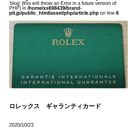
'blog' (this will throw an Error in a future version of
PHP) in
/home/xs698439/brand-
pit.jp/public_html/asset/php/article.php
on line
8
ロレックス ギャランティカード
2020/10/23