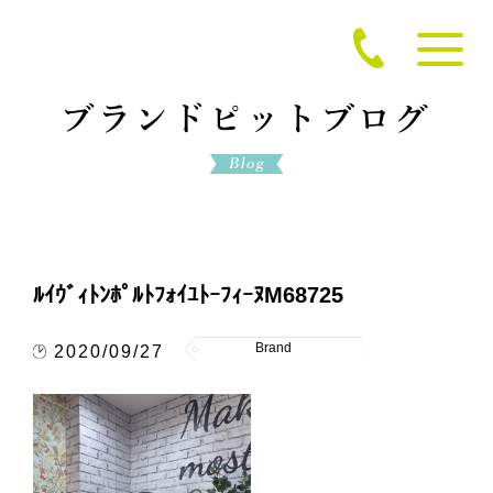
ﾙｲｳﾞｨﾄﾝﾎﾟﾙﾄﾌｫｲﾕﾄｰﾌｨｰﾇM68725
Brand
2020/09/27