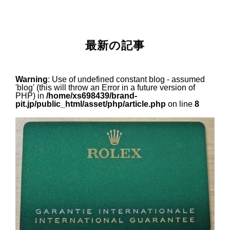
最新の記事
Warning
: Use of undefined constant blog - assumed
'blog' (this will throw an Error in a future version of
PHP) in
/home/xs698439/brand-
pit.jp/public_html/asset/php/article.php
on line
8