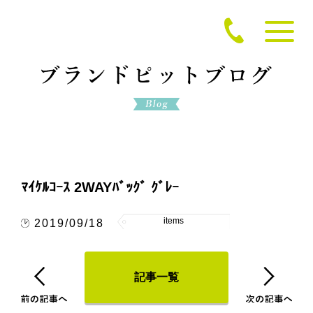
ﾏｲｹﾙｺｰｽ 2WAYﾊﾞｯｸﾞ ｸﾞﾚｰ
items
2019/09/18
記事一覧