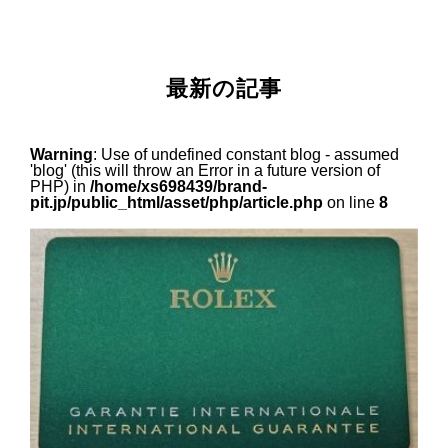
最新の記事
Warning
: Use of undefined constant blog - assumed
'blog' (this will throw an Error in a future version of
PHP) in
/home/xs698439/brand-
pit.jp/public_html/asset/php/article.php
on line
8