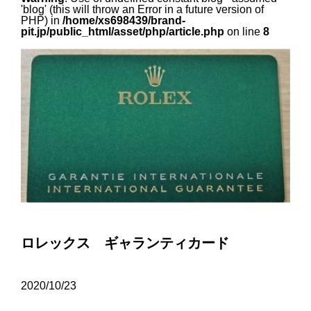
'blog' (this will throw an Error in a future version of
PHP) in
/home/xs698439/brand-
pit.jp/public_html/asset/php/article.php
on line
8
ロレックス ギャランティカード
2020/10/23