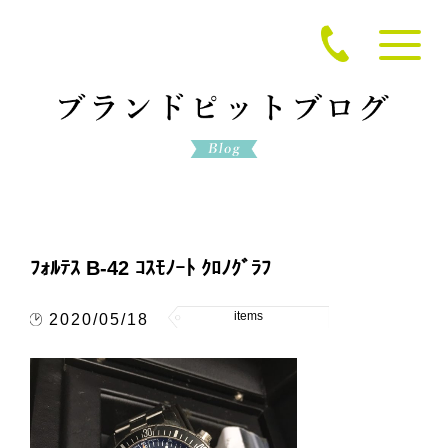
ﾌｫﾙﾃｽ B-42 ｺｽﾓﾉｰﾄ ｸﾛﾉｸﾞﾗﾌ
items
2020/05/18