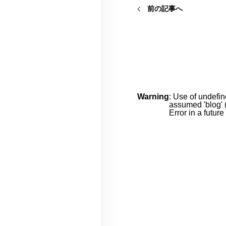
前の記事へ
Warning
: Use of undefin
assumed 'blog' (
Error in a futur