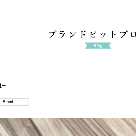
ﾕｰ
Brand