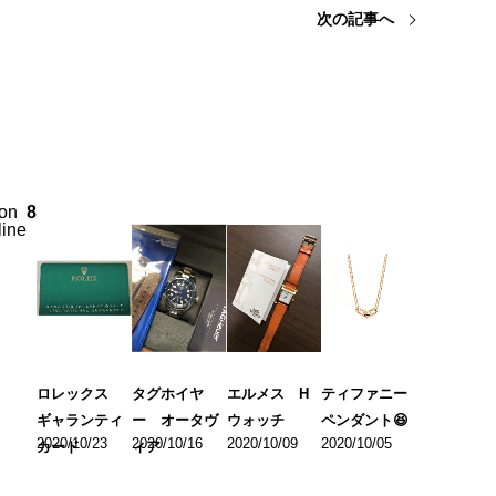
次の記事へ
on
8
line
ロレックス
タグホイヤ
エルメス H
ティファニー
ギャランティ
ー オータヴ
ウォッチ
ペンダント😆
2020/10/23
2020/10/16
2020/10/09
2020/10/05
カード
ィア