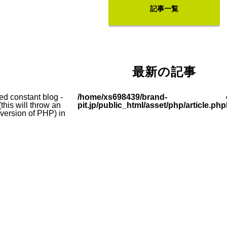
記事一覧
最新の記事
ed constant blog -
/home/xs698439/brand-
this will throw an
pit.jp/public_html/asset/php/article.php
e version of PHP) in