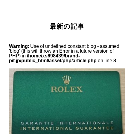
最新の記事
Warning
: Use of undefined constant blog - assumed
'blog' (this will throw an Error in a future version of
PHP) in
/home/xs698439/brand-
pit.jp/public_html/asset/php/article.php
on line
8