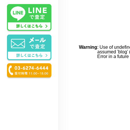
Warning
: Use of undefin
assumed 'blog' (
Error in a futur