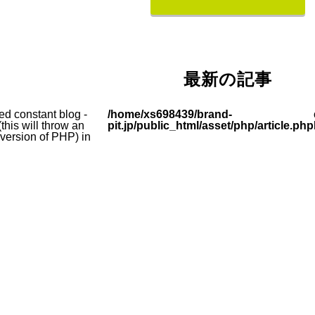
最新の記事
ed constant blog -
/home/xs698439/brand-
this will throw an
pit.jp/public_html/asset/php/article.php
e version of PHP) in