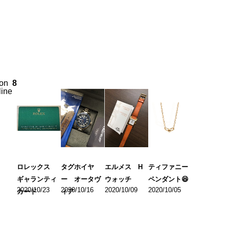
on
8
line
ロレックス
タグホイヤ
エルメス H
ティファニー
ギャランティ
ー オータヴ
ウォッチ
ペンダント😆
2020/10/23
2020/10/16
2020/10/09
2020/10/05
カード
ィア