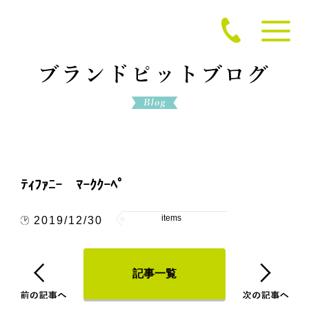
ﾃｨﾌｧﾆｰ ﾏｰｸｸｰﾍﾟ
items
2019/12/30
記事一覧