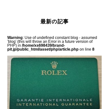
最新の記事
Warning
: Use of undefined constant blog - assumed
'blog' (this will throw an Error in a future version of
PHP) in
/home/xs698439/brand-
pit.jp/public_html/asset/php/article.php
on line
8