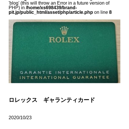
'blog' (this will throw an Error in a future version of
PHP) in
/home/xs698439/brand-
pit.jp/public_html/asset/php/article.php
on line
8
ロレックス ギャランティカード
2020/10/23