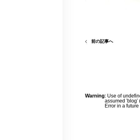
前の記事へ
Warning
: Use of undefin
assumed 'blog' (
Error in a futur