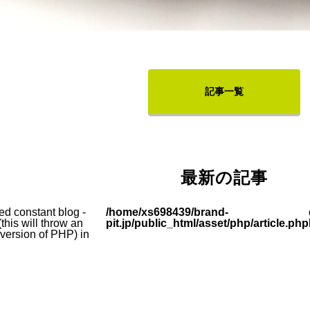
記事一覧
最新の記事
ed constant blog -
/home/xs698439/brand-
this will throw an
pit.jp/public_html/asset/php/article.php
e version of PHP) in