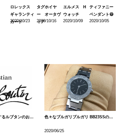
ロレックス
タグホイヤ
エルメス H
ティファニー
ギャランティ
ー オータヴ
ウォッチ
ペンダント😆
2020/10/23
2020/10/16
2020/10/09
2020/10/05
カード
ィア
芸能人も多く愛用するルブタンのお財布!!
色々なブルガリブルガリ BB23SSの種類について…
2020/06/25