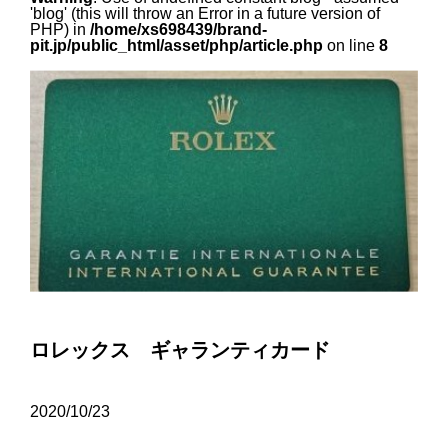
'blog' (this will throw an Error in a future version of
PHP) in
/home/xs698439/brand-
pit.jp/public_html/asset/php/article.php
on line
8
ロレックス ギャランティカード
2020/10/23