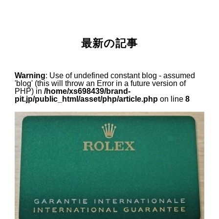
最新の記事
Warning
: Use of undefined constant blog - assumed
'blog' (this will throw an Error in a future version of
PHP) in
/home/xs698439/brand-
pit.jp/public_html/asset/php/article.php
on line
8