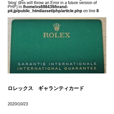
'blog' (this will throw an Error in a future version of
PHP) in
/home/xs698439/brand-
pit.jp/public_html/asset/php/article.php
on line
8
ロレックス ギャランティカード
2020/10/23