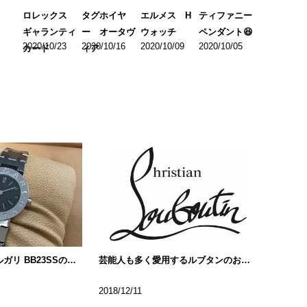
ロレックス
タグホイヤ
エルメス H
ティファニー
ギャランティ
ー オータヴ
ウォッチ
ペンダント😆
2020/10/23
2020/10/16
2020/10/09
2020/10/05
カード
ィア
色々なブルガリブルガリ BB23SSの種類について…
芸能人も多く愛用するルブタンのお財布!!
2018/12/11