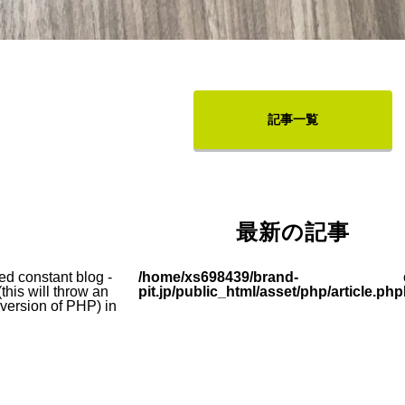
記事一覧
最新の記事
ed constant blog -
/home/xs698439/brand-
this will throw an
pit.jp/public_html/asset/php/article.php
e version of PHP) in