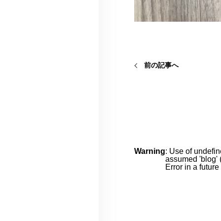
前の記事へ
Warning
: Use of undefin
assumed 'blog' (
Error in a futur