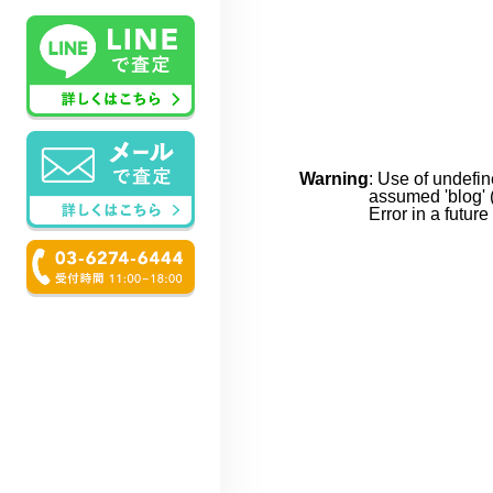
Warning
: Use of undefin
assumed 'blog' (
Error in a futur