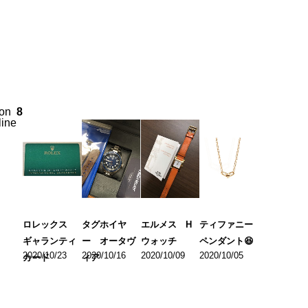
on
8
line
ロレックス
タグホイヤ
エルメス H
ティファニー
ギャランティ
ー オータヴ
ウォッチ
ペンダント😆
2020/10/23
2020/10/16
2020/10/09
2020/10/05
カード
ィア