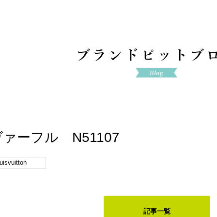
ァーフル N51107
luisvuitton
記事一覧