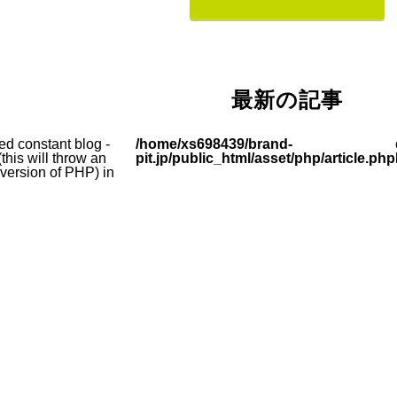
最新の記事
ed constant blog -
/home/xs698439/brand-
this will throw an
pit.jp/public_html/asset/php/article.php
e version of PHP) in