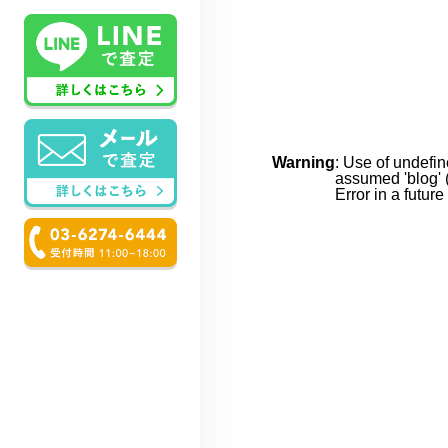
Warning
: Use of undefin
assumed 'blog' (
Error in a futur