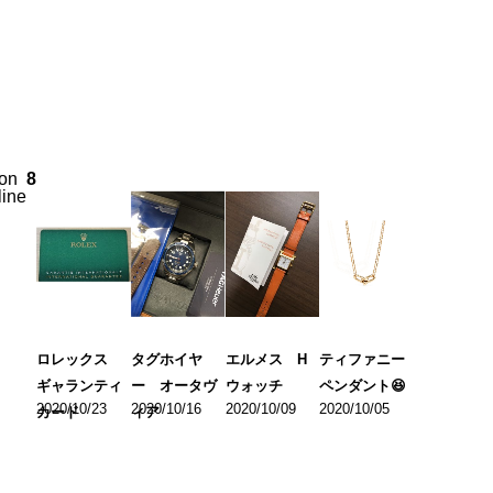
on
8
line
ロレックス
タグホイヤ
エルメス H
ティファニー
ギャランティ
ー オータヴ
ウォッチ
ペンダント😆
2020/10/23
2020/10/16
2020/10/09
2020/10/05
カード
ィア