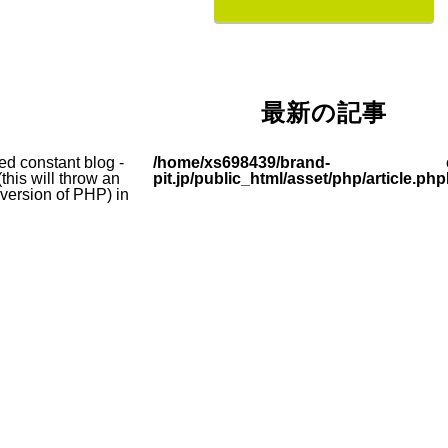
最新の記事
ed constant blog -
/home/xs698439/brand-
this will throw an
pit.jp/public_html/asset/php/article.php
e version of PHP) in