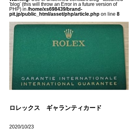
'blog' (this will throw an Error in a future version of
PHP) in
/home/xs698439/brand-
pit.jp/public_html/asset/php/article.php
on line
8
ロレックス ギャランティカード
2020/10/23