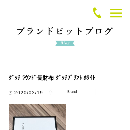
ｸﾞｯﾁ ﾗｳﾝﾄﾞ長財布 ｸﾞｯﾁﾌﾟﾘﾝﾄ ﾎﾜｲﾄ
Brand
2020/03/19